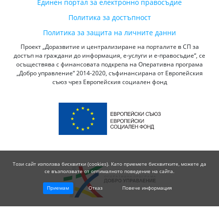
Единен портал за електронно правосъдие
Политика за достъпност
Политика за защита на личните данни
Проект „Доразвитие и централизиране на порталите в СП за
достъп на граждани до информация, е-услуги и е-правосъдие“, се
осъществява с финансовата подкрепа на Оперативна програма
„Добро управление“ 2014-2020, съфинансирана от Европейския
съюз чрез Европейския социален фонд
Този сайт използва бисквитки (cookies). Като приемете бисквитките, можете да
се възползвате от оптималното поведение на сайта.
Приемам
Отказ
Повече информация
© 2026 Висш Съдебен Съвет - Република България